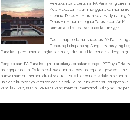
Peletakan batu pertama IPA Panaikang diresmi
Kota Makassar masih menggunakan nama Bel
menjadi Dinas Air Minum Kota Madya Ujung Pan
Dinas Air Minum menjadi Perusahaan Air Mi
kemudian diselesaikan pada tahun 1977.
Pada tahap pertama, kapasitas IPA Panaikang a
Bendung Lekopancing Sungai Maros yang berjar
Panaikang kemudian ditingkatkan menjadi 1.000 liter per detik dengan gr
Pengelolaan IPA Panaikang mulai dikerjasamakan dengan PT Traya Tirta Ma
mengoperasikan IPA tersebut, walaupun kapasitas terpasangnya adalah 1.0
hanya mampu memproduksi rata-rata 800 liter per detik dalam setahun aki
usia dan kurangnya ketersediaan air baku di musim kemarau setiap tahun. 
kami lakukan, saat ini IPA Panaikang mampu memproduksi 1.300 liter per d