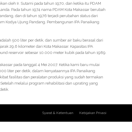
kan oleh Ir. Sutami pada tahun 1970, dan ketika itu PDAM
anda. Pada tahun 1974 nama PDAM Kota Makassar berubah
dang, dan di tahun 1976 terjadi perubahan status dari
num Kodya Ujung Pandang. Pembangunan IPA Panaikang
dalah 500 liter per detik, dan sumber air baku berasal dari
ak 29,6 kilometer dari Kota Makassar. Kapasitas IPA
ound reservoir sebesar 10.000 meter kubik pada tahun 1989.
kassar pada tanggal 4 Mei 2007. Ketika kami baru mulai
00 liter per detik, dalam kenyataannya IPA Panaikang
bat fasilitas dan peralatan produksi yang sudah termakan
Setelah melalui program rehabilitasi dan uprating yang
etik.
Syarat & Ketentuan
Kebijakan Privasi